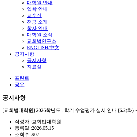
대학원 안내
입학 안내
교수진
전공 소개
학사 안내
대학원 소식
교회법연구소
ENGLISH/中文
공지사항
공지사항
자료실
프린트
공유
공지사항
[교회법대학원] 2026학년도 1학기 수업평가 실시 안내 [6.2(화) ~ 6
작성자 :
교회법대학원
등록일 :
2026.05.15
조회수 :
907