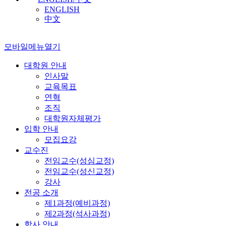
ENGLISH
中文
모바일메뉴열기
대학원 안내
인사말
교육목표
연혁
조직
대학원자체평가
입학 안내
모집요강
교수진
전임교수(성심교정)
전임교수(성신교정)
강사
전공 소개
제1과정(예비과정)
제2과정(석사과정)
학사 안내