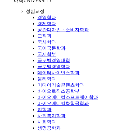
대학
UNIVERSITY
성심교정
경영학과
경제학과
공간디자인ㆍ소비자학과
교직과
국사학과
국어국문학과
국제학부
글로벌경영대학
글로벌경영학과
데이터사이언스학과
물리학과
미디어기술콘텐츠학과
바이오로직스공학부
바이오메디컬소프트웨어학과
바이오메디컬화학공학과
법학과
사회복지학과
사회학과
생명공학과