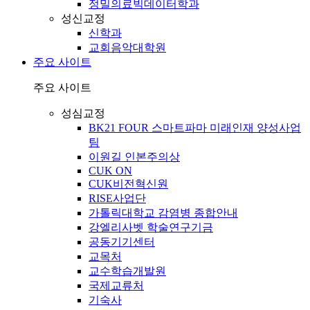
정밀의료빅데이터학과
성신교정
신학과
교회음악대학원
주요 사이트
주요 사이트
성심교정
BK21 FOUR 스마트파마 미래인재 양성사업
팀
이원길 인본주의상
CUK ON
CUK비전혁신원
RISE사업단
가톨릭대학교 감염병 종합안내
강엘리사벳 학술연구기금
공동기기센터
교목처
교수학습개발원
국제교류처
기숙사