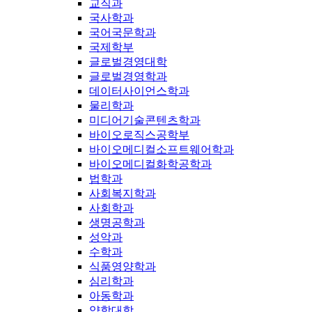
교직과
국사학과
국어국문학과
국제학부
글로벌경영대학
글로벌경영학과
데이터사이언스학과
물리학과
미디어기술콘텐츠학과
바이오로직스공학부
바이오메디컬소프트웨어학과
바이오메디컬화학공학과
법학과
사회복지학과
사회학과
생명공학과
성악과
수학과
식품영양학과
심리학과
아동학과
약학대학