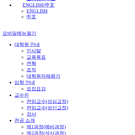
ENGLISH/中文
ENGLISH
中文
모바일메뉴열기
대학원 안내
인사말
교육목표
연혁
조직
대학원자체평가
입학 안내
모집요강
교수진
전임교수(성심교정)
전임교수(성신교정)
강사
전공 소개
제1과정(예비과정)
제2과정(석사과정)