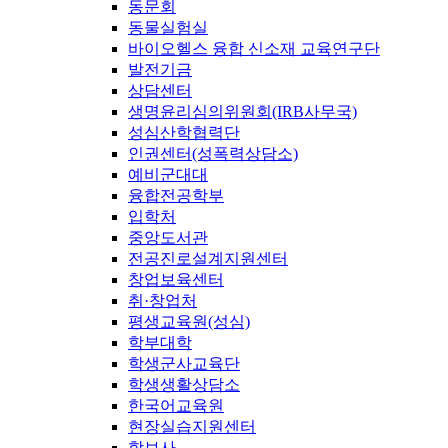
동문회
동물실험실
바이오헬스 융합 신소재 교육연구단
발전기금
상담센터
생명윤리심의위원회(IRB사무국)
성심산학협력단
인권센터(성폭력상담소)
예비군대대
융합전공학부
입학처
중앙도서관
전공진로설계지원센터
창업보육센터
취·창업처
평생교육원(성심)
학부대학
학생군사교육단
학생생활상담소
한국어교육원
현장실습지원센터
학보사