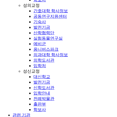
성의교정
간호대학 학사정보
공동연구지원센터
기숙사
발전기금
산학협력단
실험동물연구실
예비군
옴니버스파크
의과대학 학사정보
의학도서관
입학처
성신교정
대신학교
발전기금
신학도서관
입학안내
전례박물관
출판부
학보사
관련 기관