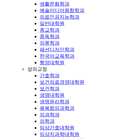
생활문화학과
예술미디어융합학과
의료인공지능학과
일반대학원
종교학과
중독학과
의류학과
패션디자인학과
한국어교육학과
행정대학원
성의교정
간호학과
보건의료경영대학원
보건학과
생명대학원
생명윤리학과
융복합의과학과
의과학과
의학과
임상간호대학원
임상치과학대학원