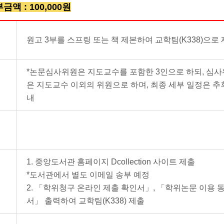
금액 : 100,000원
원고 3부를 스프링 또는 책 제본하여 교학팀(K338)으로
*논문심사위원은 지도교수를 포함한 3인으로 하되, 심
은 지도교수 이외의 위원으로 하며, 최종 세부 일정은 추
내
1. 중앙도서관 홈페이지 Dcollection 사이트 제출
*도서관에서 별도 이메일 송부 예정
2.
「
학위청구 온라인 제출 확인서
」
,
「
학위논문 이용 
서
」
출력하여 교학팀(K338) 제출