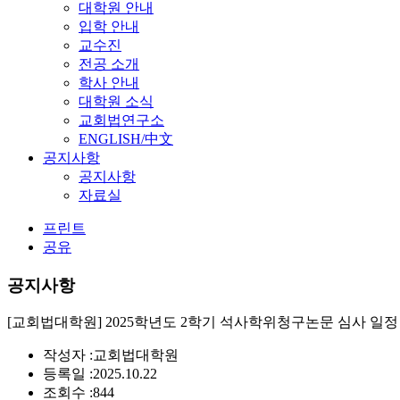
대학원 안내
입학 안내
교수진
전공 소개
학사 안내
대학원 소식
교회법연구소
ENGLISH/中文
공지사항
공지사항
자료실
프린트
공유
공지사항
[교회법대학원] 2025학년도 2학기 석사학위청구논문 심사 일정
작성자 :
교회법대학원
등록일 :
2025.10.22
조회수 :
844