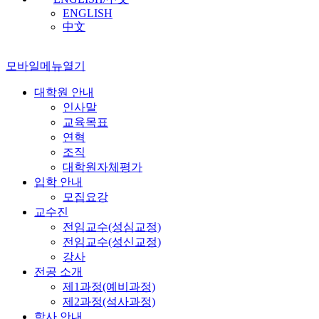
ENGLISH
中文
모바일메뉴열기
대학원 안내
인사말
교육목표
연혁
조직
대학원자체평가
입학 안내
모집요강
교수진
전임교수(성심교정)
전임교수(성신교정)
강사
전공 소개
제1과정(예비과정)
제2과정(석사과정)
학사 안내