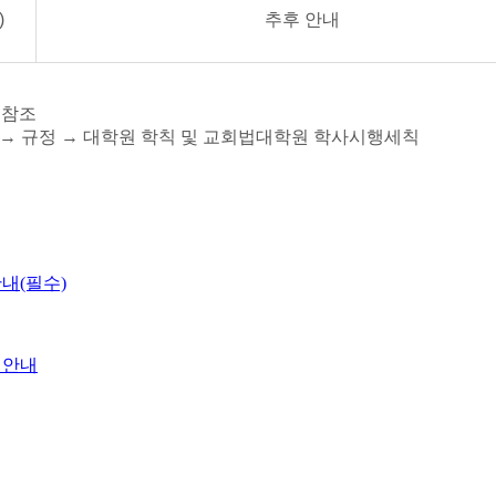
)
추후 안내
 참조
→
규정 → 대학원 학칙 및 교회법대학원 학사시행세칙
내(필수)
 안내