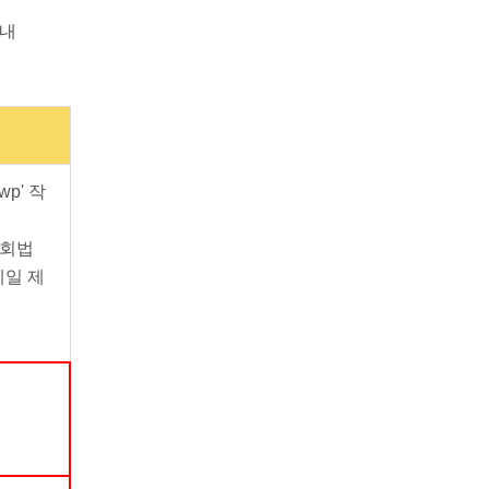
안내
p' 작
교회법
메일 제