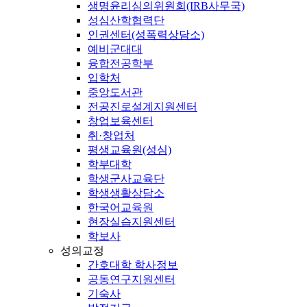
생명윤리심의위원회(IRB사무국)
성심산학협력단
인권센터(성폭력상담소)
예비군대대
융합전공학부
입학처
중앙도서관
전공진로설계지원센터
창업보육센터
취·창업처
평생교육원(성심)
학부대학
학생군사교육단
학생생활상담소
한국어교육원
현장실습지원센터
학보사
성의교정
간호대학 학사정보
공동연구지원센터
기숙사