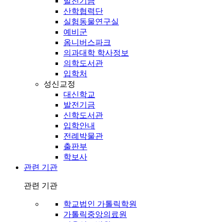
발전기금
산학협력단
실험동물연구실
예비군
옴니버스파크
의과대학 학사정보
의학도서관
입학처
성신교정
대신학교
발전기금
신학도서관
입학안내
전례박물관
출판부
학보사
관련 기관
관련 기관
학교법인 가톨릭학원
가톨릭중앙의료원