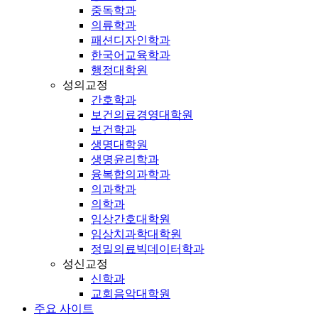
중독학과
의류학과
패션디자인학과
한국어교육학과
행정대학원
성의교정
간호학과
보건의료경영대학원
보건학과
생명대학원
생명윤리학과
융복합의과학과
의과학과
의학과
임상간호대학원
임상치과학대학원
정밀의료빅데이터학과
성신교정
신학과
교회음악대학원
주요 사이트