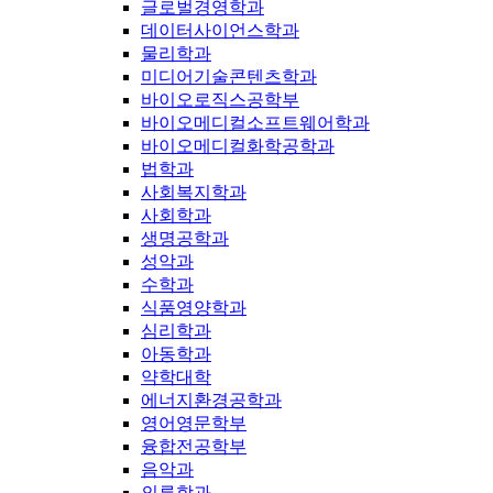
글로벌경영학과
데이터사이언스학과
물리학과
미디어기술콘텐츠학과
바이오로직스공학부
바이오메디컬소프트웨어학과
바이오메디컬화학공학과
법학과
사회복지학과
사회학과
생명공학과
성악과
수학과
식품영양학과
심리학과
아동학과
약학대학
에너지환경공학과
영어영문학부
융합전공학부
음악과
의류학과