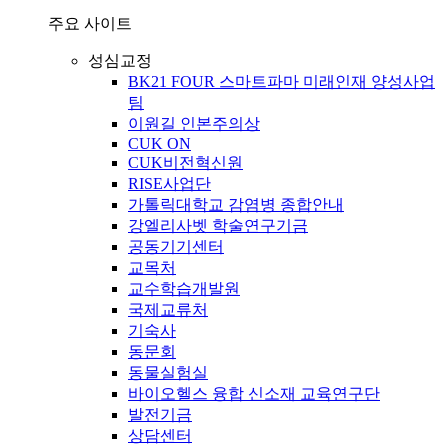
주요 사이트
성심교정
BK21 FOUR 스마트파마 미래인재 양성사업
팀
이원길 인본주의상
CUK ON
CUK비전혁신원
RISE사업단
가톨릭대학교 감염병 종합안내
강엘리사벳 학술연구기금
공동기기센터
교목처
교수학습개발원
국제교류처
기숙사
동문회
동물실험실
바이오헬스 융합 신소재 교육연구단
발전기금
상담센터