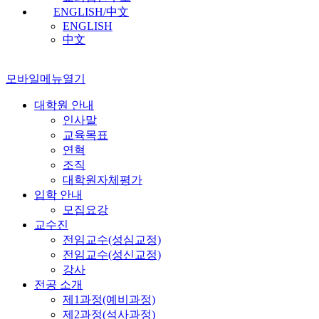
ENGLISH/中文
ENGLISH
中文
모바일메뉴열기
대학원 안내
인사말
교육목표
연혁
조직
대학원자체평가
입학 안내
모집요강
교수진
전임교수(성심교정)
전임교수(성신교정)
강사
전공 소개
제1과정(예비과정)
제2과정(석사과정)